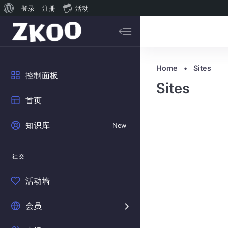
关
登录
注册
活动
Skip to main content
于
搜索内容...
WordPress
Home
•
Sites
控制面板
Sites
首页
知识库
New
社交
活动墙
会员