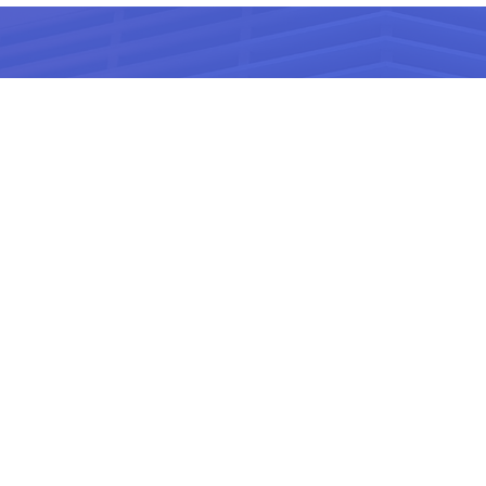
国内最大的WordPre
开发、前端、设计、文案、运
高端商用建站 助力企业品
帮助中心
P备15029445号