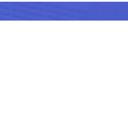
ss建站者社区
维汇聚一堂
牌建设