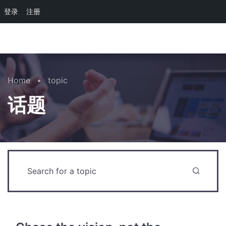
登录
注册
Skip to main content
Home
•
topic
话题