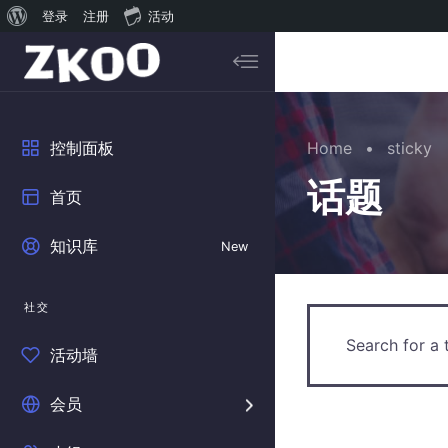
关
登录
注册
活动
于
搜索内容...
WordPress
Skip to main content
Home
•
sticky
控制面板
话题
首页
知识库
New
社交
活动墙
会员