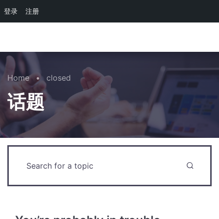
登录
注册
Skip to main content
Home
•
closed
话题