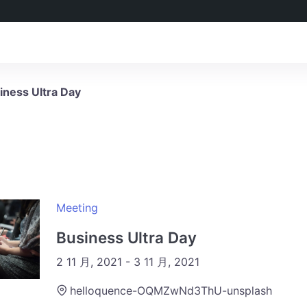
iness Ultra Day
。
Meeting
Business Ultra Day
2 11 月, 2021
-
3 11 月, 2021
helloquence-OQMZwNd3ThU-unsplash