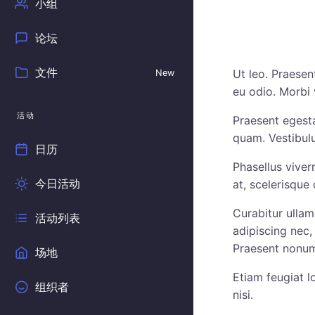
小组
论坛
文件
Ut leo. Praesent
New
eu odio. Morbi 
活动
Praesent egest
quam. Vestibulu
日历
Phasellus viver
今日活动
at, scelerisque 
Curabitur ullam
活动列表
adipiscing nec,
Praesent nonumm
场地
Etiam feugiat l
组织者
nisi.