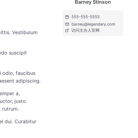
Barney Stinson
555-555-5555
barney@legendary.com
访问主办人官网
ittis. Vestibulum
do suscipit
i odio, faucibus
raesent adipiscing.
semper a,
ctor, justo.
 rutrum.
l dui. Curabitur