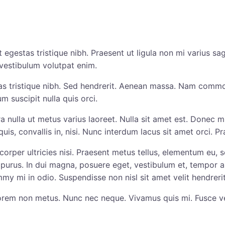
 egestas tristique nibh. Praesent ut ligula non mi varius sag
vestibulum volutpat enim.
as tristique nibh. Sed hendrerit. Aenean massa. Nam commo
m suscipit nulla quis orci.
ra nulla ut metus varius laoreet. Nulla sit amet est. Donec m
quis, convallis in, nisi. Nunc interdum lacus sit amet orci. P
corper ultricies nisi. Praesent metus tellus, elementum eu, 
 purus. In dui magna, posuere eget, vestibulum et, tempor au
y mi in odio. Suspendisse non nisl sit amet velit hendrerit
orem non metus. Nunc nec neque. Vivamus quis mi. Fusce ve