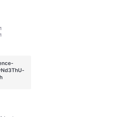
1
1
ence-
Nd3ThU-
h