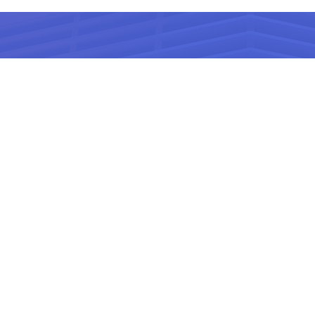
国内最大的WordPre
开发、前端、设计、文案、运
高端商用建站 助力企业品
帮助中心
P备15029445号