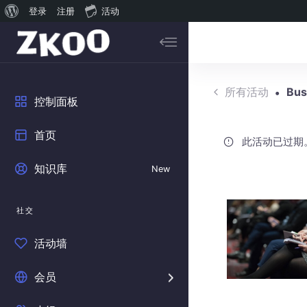
关
登录
注册
活动
Skip to main content
于
搜索内容...
WordPress
所有活动
Bus
控制面板
首页
此活动已过期
知识库
New
社交
活动墙
会员